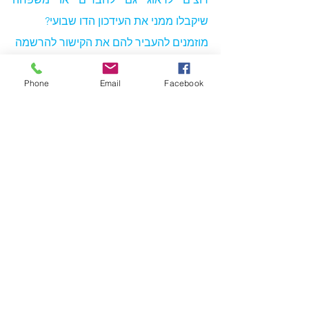
שיקבלו ממני את העידכון הדו שבועי?
מוזמנים להעביר להם את הקישור להרשמה
https://secure.pulseem.com/signupne
Phone
Email
Facebook
wsletterexample1
*אין לראות באמור לעייל ייעוץ פיננסית או 
פנסיוני או המלצה פנסיונית או פיננסית 
אישית. לא מהווה תחליף להמלצה מותאמת 
אישית*
הצג הכול
פוסטים אחרונים