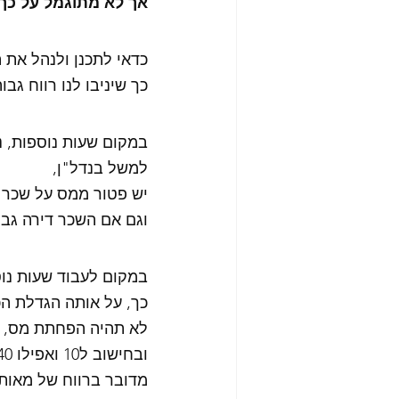
אך לא מתוגמל על כך 
כדאי לתכנן ולנהל את 
כך שיניבו לנו רווח גב
במקום שעות נוספות, נ
למשל בנדל"ן,
יש פטור ממס על שכר דירה חו
וגם אם השכר דירה גבוה י
במקום לעבוד שעות נוס
כך, על אותה הגדלת הכנסה של 5000
לא תהיה הפחתת מס, ובחישוב ש
ובחישוב ל10 ואפילו 40 שנים קדימה,
מדובר ברווח של מאות 