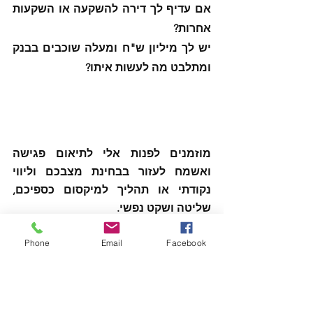
אם עדיף לך דירה להשקעה או השקעות 
אחרות?
יש לך מיליון ש"ח ומעלה שוכבים בבנק 
ומתלבט מה לעשות איתו?
מוזמנים לפנות אלי לתיאום פגישה 
ואשמח לעזור בבחינת מצבכם וליווי 
נקודתי או תהליך למיקסום כספיכם, 
שליטה ושקט נפשי.
אני עובד במתודולוגיה בינלאומית ותיקה 
Phone
Email
Facebook
ומוכחת.
בטלפון 050-3225252 או מייל 
tamir@tzi.co.il