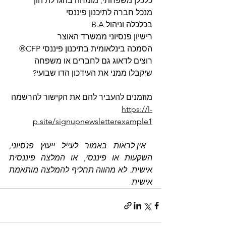
כלכלן משפחתי, מומחה בהגדלת הון
מנכל חברה לתיכנון פיננסי
B.A בכלכלה וניהול
רישיון פנסיוני ממשרד האוצר
הסמכה בינלאומית בתיכנון פיננסי CFP®
רוצים לדאוג גם לחברים או משפחה 
שיקבלו ממני את העידכון הדו שבועי?
מוזמנים להעביר להם את הקישור להרשמה
https://l-
p.site/signupnewsletterexample1
אין לראות באמור לעייל ייעוץ פנסיוני, 
השקעות או פיננסי, או המלצה פיננסית 
אישית. לא מהווה תחליף להמלצה מותאמת 
אישית