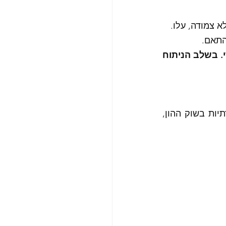
 צמודה, עלו. 
התאם. 
לכן חייבים לבצע ניתוח רגישות בכל תיכנון בחיים, עבודה ובפרט בתיכנון פיננסי. בשלב הניתוח 
כגון רווח צפוי, עלויות, ריבית, אינפלציה, ירידת או עליית ערך בנדלן, נכסים, תנודתיות בשוק ההון, 