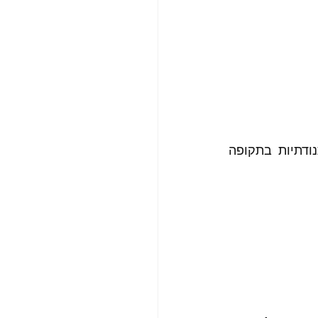
בפעם הבאה, אתייחס גם ספציפית לירידות בשוק ההון בתקופה האחרונה והתנודתיות בתקופה 