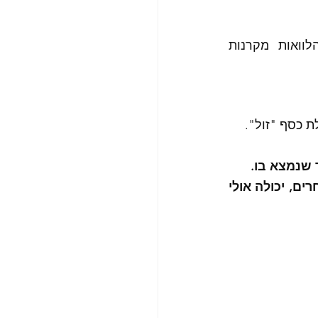
משפיעה, באופן ישיר על ההלוואות - משכנתאות, הלוואות חוץ בנקאיות, הלוואות מקרנות 
 כסף "זול". 
 שנמצא בו. 
למי שמשתמש בהלוואות לטובת מינוף -הגדלת ההון העצמי בעזרת כסף של אחרים, יכולה אולי 