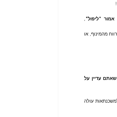
 
אמור "ליפול"
, 
זה מגדיל מעט את עלות הכסף -הלוואה וכתוצאה מכך מקטין בהתאם, במעט את הרווח מהמינוף, או 
יש לבחון בכל שינוי ריבית, את האטסטרטגיות בתיכנון הפיננסי, בכדי לוודא שאתם עדיין על 
באופן פשוט ובעברית נגישה, כשריבית במשק עולה, מחיר הכסף עולה -הריביות למשכנתאות עולה 