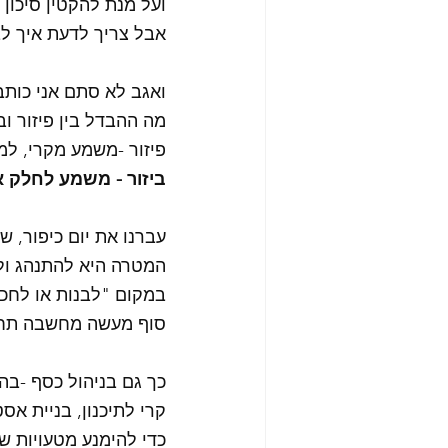
ועל מנת להקטין סיכון ו
אבל צריך לדעת איך לב
ואגב לא סתם אני כותב ב
מה ההבדל בין פיזור ובי
פיזור -משמע מקרי, למ
ביזור - משמע לחלק א
עברנו את יום כיפור, ש
המטרה היא להתנהג ולה
במקום "לבנות או לחכו
סוף מעשה מחשבה תחי
כך גם בניהול כסף -ב
קרי לתיכנון, בניית אס
כדי להימנע מטעויות ש