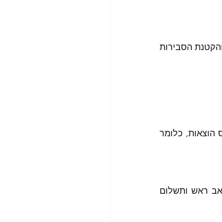
מה שיחסוך תשלומי אגרה כפולה, דוח שנתי כפול, התנהלות כפולה, זמן, כאב ראש והקטנת הסבירות 
שאחת מההשקעות עם חלוקת הכנסות -כסף (למשל תקבול מזומן רבעוני), או ייחוס הוצאות, כלומר 
לבחור מלכתחילה השקעות ללא פעילות לצרכי מס, כדי לחסוך התעסקות, זמן, כאב ראש ותשלום 