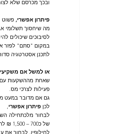
ובכך מכרסם שלא לצורך
פיתרון אפשרי,
 פשוט מאוד, רישום 2 ה
לסיבוכים שיכולים להיוו
במקום "סתם" לפזר את
לתכנן אסטרטגיה סדור
או למשל אם משקיעים
פעילות לצרכי מס. 
גם אם מדובר במעט מא
לכן 
פיתרון אפשרי
,
של כ700 – 1,500 ₪ להכנת דוח שנתי לרשוית המס האמריקאיות עם איש מקצוע. 
לחילופין, לבחור את ע