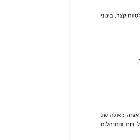
דיברתי וכתבתי על כך לא מעט בהיבטי מיסוי, בניית "מידרוג" בין השקעות זמינות לטווח קצר, בינוני 
כלומר צריך לפתוח פעמיים ITIN, מספר משלם מס באה"ב לתושבי חוץ, תשלום אגרה כפולה של 
מאות שקלים, מצריך זמן כפול, ידע, , דוח שנתי כפול, שעולה כ700-1,500 ₪ לכל דוח והתנהלות 