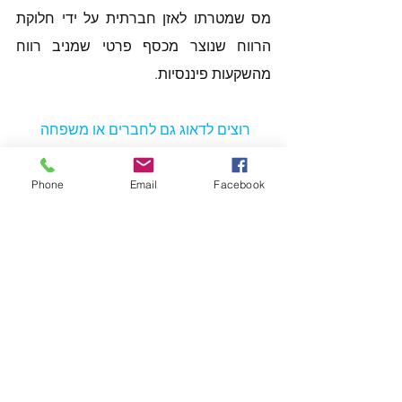
מס שמטרתו לאזן חברתית על ידי חלוקת 
הרווח שנוצר מכסף פרטי שמניב רווח 
מהשקעות פיננסיות.
רוצים לדאוג גם לחברים או משפחה 
שיקבלו ממני את העידכון הדו שבועי?
מוזמנים להעביר להם את הקישור להרשמה
Phone
Email
Facebook
https://secure.pulseem.com/signupne
wsletterexample1
תמיר זיו
B.A כלכלה וניהול
ליווי ותיכנון פיננסי משפחתי CFP
טלפון 050-3225252