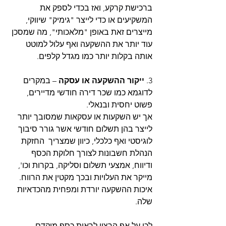
ברכישת קרקע, ואז בכדי לספק את 
המשקיעים או כדי לייצר "גימיק" שיווקי, 
מייצרים זאת באופן "מלאכותי", מה שמסכן 
עוד יותר את ההשקעה ואף עלול למוטט 
אותה בקלות יותר כמו מגדל קלפים.
3. 
ייקור ההשקעה או עסקה
 – במקרים 
לדוגמא כמו שכר דירה חודשי מדיירים, 
פשוט יחסית ובנאלי.
אך יש השקעות או עסקאות שמסובך יותר 
לייצר בהן תשלום חודשי אשר גורר סיבוך 
לוגיסטי ואף כלכלי, כיוון שמצריך  החזקת 
הנהלת חשבונות לצורך חלוקת הכסף 
ודיווח, אמצעי תשלום וסליקה, בקרות וכו',
מייקר את העלויות ובכך מקטין את הרווח.
איכות ההשקעה יורדת ומפחית מהכדאיות 
שלה.
לכן על אף הרצון לראות כסף מוקדם,