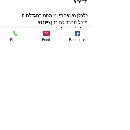
תמיר זיו
כלכלן משפחתי, מומחה בהגדלת הון
מנכל חברה לתיכנון פיננסי
B.A בכלכלה וניהול
רישיון פנסיוני ממשרד האוצר
Phone
Email
Facebook
הסמכה בינלאומית בתיכנון פיננסי CFP®
רוצים לדאוג גם לחברים או משפחה 
שיקבלו ממני את העידכון הדו שבועי?
מוזמנים להעביר להם את הקישור להרשמה
https://l-
p.site/signupnewsletterexample1
בתקווה להחזרת כל החטופים החללים 
במהרה!
אין לראות באמור לעייל ייעוץ פנסיוני, 
השקעות או פיננסי, או המלצה פיננסית 