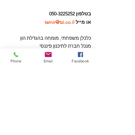
בטלפון 050-3225252 
או מייל 
tamir@tzi.co.il
כלכלן משפחתי, מומחה בהגדלת הון
מנכל חברה לתיכנון פיננסי 
B.A בכלכלה וניהול
Phone
Email
Facebook
רישיון פנסיוני ממשרד האוצר
הסמכה בינלאומית בתיכנון פיננסי CFP®
רוצים לדאוג גם לחברים או משפחה 
שיקבלו ממני את העידכון הדו שבועי?
מוזמנים להעביר להם את הקישור להרשמה
https://secure.pulseem.com/signupne
wsletterexample1