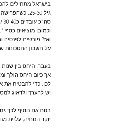
בישראל מתחילים להכנ
גיל 25-30, כשהפרישה לרוב עד הפרישה בגיל 60-70.
סה"כ עובדים כ30-40 שנים, בהן מגדלים משפחה, בונים בית
וכמובן מוציאים כסף "
ואז? פורשים לפנסיה ואמורים לחיות
על חשבון החסכונות שצ
בעבר, היחס בין שנות 
אך כיום היחס הולך ומת
לכן, כדי להבטיח את א
יש להערך ולדאוג למספ
בטח אם נוסיף לכך גם 
יוקר המחיה, עליית מחיר