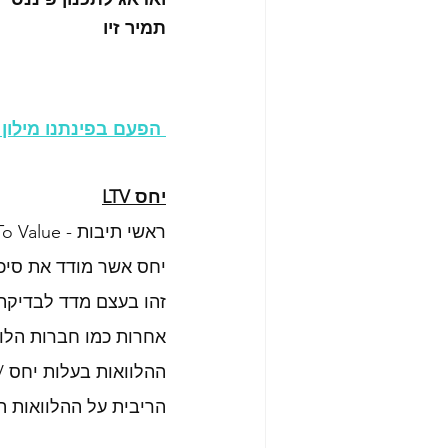
תמיר זיו
 הפעם בפינתנו מילון סינית פיננסית – עברית השלם של תמיר זיו
יחס LTV
ראשי תיבות - Loan To Value, יחס הלוואה לנכס.
יחס אשר מודד את סיכו
זהו בעצם מדד לבדיקת 
אחרות כמו חברות הלוו
ההלוואות בעלות יחס LTV גבוה מוגדרות כמסוכנות יותר, כאשר שיעור 
הריבית על ההלוואות הללו 