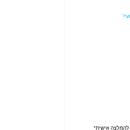
עי?
ף להמלצה אישית*