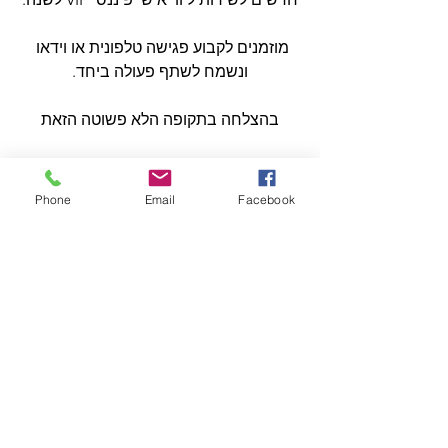
מוזמנים לקבוע פגישה טלפונית או וידאו 
ונשמח לשתף פעולה ביחד.
בהצלחה בתקופה הלא פשוטה הזאת
תמיר זיו
טלפון: 050-3225252
Phone
Email
Facebook
מייל:  
tamir@tzi.co.il
הצג הכול
פוסטים אחרונים