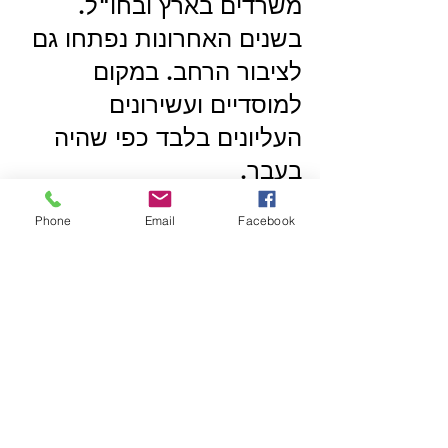
משרדים בארץ ובחו"ל.
בשנים האחרונות נפתחו גם 
לציבור הרחב. במקום 
למוסדיים ועשירונים 
העליונים בלבד כפי שהיה 
בעבר.
Phone
Email
Facebook
בריאות וכל טוב!
תמיר זיו
טלפון 050-3225252
דוא"ל - 
tamir@tzi.co.il
*אין לראות באמור לעייל ייעוץ פנסיוני או 
המלצה פנסיונית אישית. לא מהווה תחליף 
להמלצה מותאמת אישית*