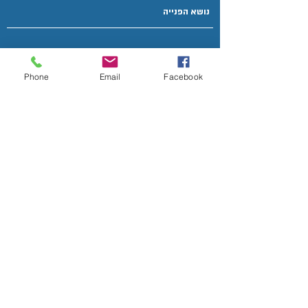
Phone
Email
Facebook
שליחת טופס
משרד:
050-7971900
נייד:
050-3225252