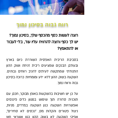
רווח גבוה בסיכון נמוך
רוצה לעשות כסף מהכסף שלך, בסיכון נמוך?
יש לך כסף ורוצה להרוויח עליו עוד, בלי לעבוד
או להתאמץ?
בסביבת הריבית האפסית השוררת כיום בארץ
ובעולם, הבנקים שמציעים ריבית זניחה ושוק ההון
התנודתי שמתקשה לעיתים להניב רווחים גבוהים.
השקעה בשוק ההון ללא ידע ומומחיות כרוכה בסיכון
גבוה ורווח נמוך.
על כן יש חשיבות בהשקעות באופן מבוקר, חכם, עם
תוכנית סדורה תוך שימוש במגוון כלים פיננסים
ואפשרויות השקעה כגון השקעה במדדים, מניות,
ניצול פטורים והקלות מס, "נכסים לא סחירים",
אפיקי השקעה לא בשוק ההון כגון אשראי חוץ