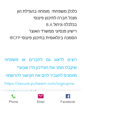
כלכלן משפחתי, מומחה בהגדלת הון
מנכל חברה לתיכנון פיננסי 
B.A בכלכלה וניהול
רישיון פנסיוני ממשרד האוצר
הסמכה בינלאומית בתיכנון פיננסי CFP®
רוצים לדאוג גם לחברים או משפחה 
שיקבלו ממני את העידכון הדו שבועי?
מוזמנים להעביר להם את הקישור להרשמה
https://secure.pulseem.com/signupne
wsletterexample1
Phone
Email
Facebook
*אין לראות באמור לעייל ייעוץ פנסיוני או 